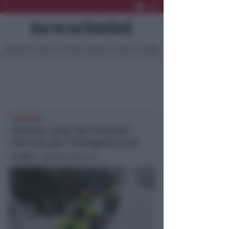
Ultima Ora
Sport
Sociale
Europa
Eventi
Località
VALCONCA
Prezioso aiuto dei volontari
del G.I.V. per l’emergenza neve
In foto
: i volontari del G.I.V.