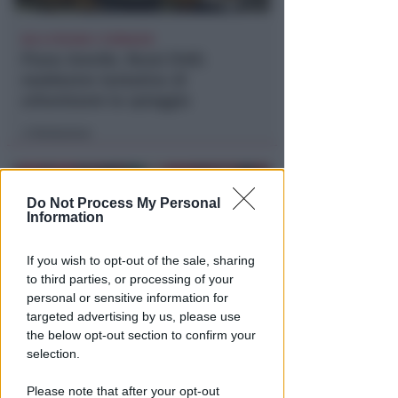
NO A PISCINE E TERRAZZE
Piano Arenile. Renzi (FdI):
maldestro tentativo di
urbanizzare la spiaggia
Redazione
di
Do Not Process My Personal
Information
If you wish to opt-out of the sale, sharing
to third parties, or processing of your
personal or sensitive information for
targeted advertising by us, please use
the below opt-out section to confirm your
EPISODI FUORI E NON DI CLIENTI
selection.
Chiusura Red Devil. Legali del
locale: faro di legalità in zona
Please note that after your opt-out