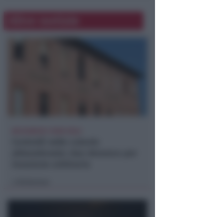
Altre notizie
BOLOGNESE E NON SOLO
Controlli nelle colonie
abbandonate: due denunce per
invasione arbitraria
Redazione
di