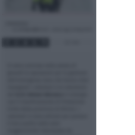
Redazione
di
Ven
27 Gen 2023
15:20 ~ ultimo agg. 30 Mag 05:59
1 min
Si sono concluse nella serata di
giovedì le operazioni per la gestione
dell’emergenza neve che hanno visto
impegnati i volontari e le volontarie
del
G.I.V. Unione Valconca
in sinergia
con il Coordinamento di Protezione
Civile della provincia di Rimini. I
volontari si sono attivati per portare
il loro ausilio nelle zone
maggiormente interessate da