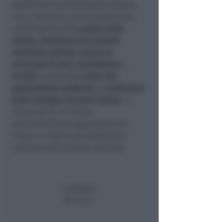
maltempo e precipitazioni nevose,
sia in Valconca che Valmarecchia,
contribuendo alla
pulizia delle
strade, rimozione di accumuli
mediante turbine, messa in
sicurezza di aree considerate a
rischio
, e portando
aiuto alla
popolazione residente, a cominciare
dalle famiglie rimaste isolate
. Il
lavoro del G.I.V è stato
particolarmente apprezzato dai
sindaci e dalle amministrazioni
comunali dei territori coinvolti.
i volontari
del G.I.V.