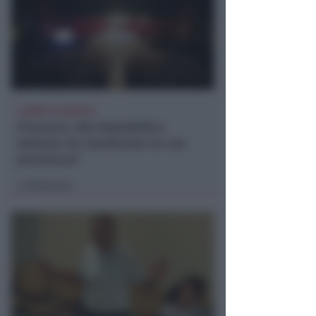
LUNEDÌ 10 AGOSTO
Processo alla Repubblica
Italiana: ha mantenuto le sue
promesse?
Redazione
di