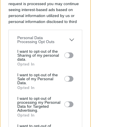
da "Suburra"
request is processed you may continue
seeing interest-based ads based on
Redazione
di
personal information utilized by us or
personal information disclosed to third
parties prior to your opt-out.
Personal Data
You may separately opt-out of the further
Processing Opt Outs
disclosure of your personal information
by third parties on the IAB’s list of
I want to opt-out of the
Sharing of my personal
downstream participants.
data.
Opted In
This information may also be disclosed
I want to opt-out of the
by us to third parties on the IAB’s List of
ECAD, IL 23 OTTOBRE
Sale of my Personal
A Coriano l'incontro
Downstream Participants that may
Data.
further disclose it to other third parties.
internazionale "contro le
Opted In
droghe". Spinelli: orgogliosa
I want to opt-out of
processing my Personal
Redazione
di
Data for Targeted
Advertising.
Opted In
I want to opt-out of