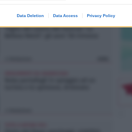
Redazione
di
Data Deletion
Data Access
Privacy Policy
DAL 9 AL 30 AGOSTO 2026
Taglio del nastro del Festival "Le
Befane Retrò": gli anni '50 rivivono
Redazione
FOTO
di
INSEGUIMENTO SUL BAGNASCIUGA
Ruba portafogli in spiaggia ad un
turista e lo spintona. Arrestato
Redazione
di
TUTTE LE NOTIZIE UTILI
Visita del Papa: parcheggi, viabilità,