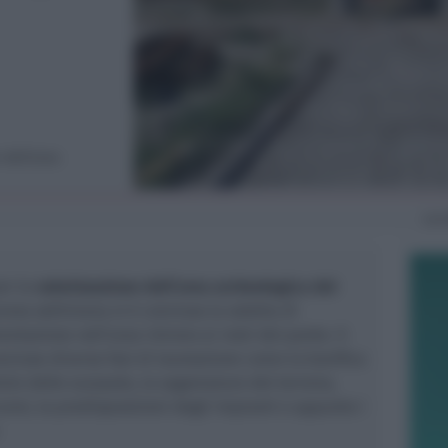
e dell’area
Lu
er la
valorizzazione dell’area archeologica del
orsa settimana si è conclusa la soletta di
ntazione nell’area introno ai resti del ponte. Il
oncluse diverse fasi di lavorazione come la bonifica
ulizie delle scarpate, la sagomature del terreno,
orsi, la predisposizioni degli impianti e appunto i
.