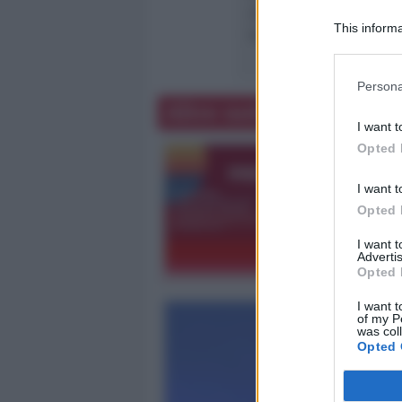
che ne consentirà la fr
This informa
la realizzazione di even
Participants
Persona
Altre notizie
I want t
Opted 
I want t
Opted 
I want 
Advertis
Opted 
I want t
of my P
was col
Opted 