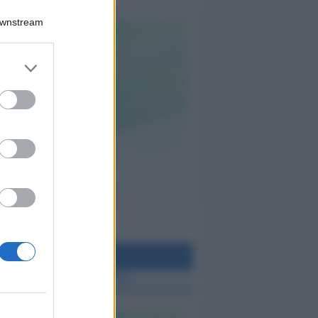
Downstream
teo Rimini
 TUTTE LE NOTIZIE SUL METEO