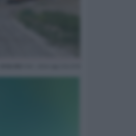
n
20 Giu 2022
13:40 ~ ultimo agg. 6 Giu 07:39