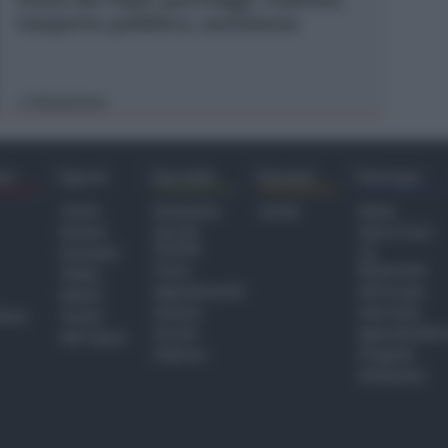
trasporto pubblico, assistenza
Redazione
di
ra
Sport
Sociale
Eventi
Europa
Calcio
Redazione
Eventi
Home
Basket
Perché
Fake & Fact
Sociale
Baseball
TG
Focus
Newsroom
Volley
Appuntamenti
GR Europa
Motori
Dossier
Interviste
hiesa
Tennis
Servizi
Approfondime
Altri Sport
Podcast
Progetto
Redazione