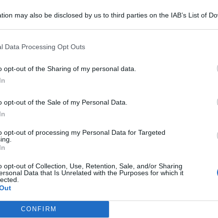
uizione anche notturna, rendendo fruibile possibile
tion may also be disclosed by us to third parties on the IAB’s List of 
ti.
 that may further disclose it to other third parties.
l Data Processing Opt Outs
o opt-out of the Sharing of my personal data.
In
BASKET SERIE A2
Dole Rimini, gli impegni della
o opt-out of the Sale of my Personal Data.
preseason
In
to opt-out of processing my Personal Data for Targeted
ing.
Icaro Sport
di
In
o opt-out of Collection, Use, Retention, Sale, and/or Sharing
"SCEMPIO INTOLLERABILE"
Me
ersonal Data that Is Unrelated with the Purposes for which it
Piano Spiaggia. Spina (FdI): cemento
lected.
Out
e spese in più per i concessionari
LEGGI
CONFIRM