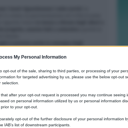
e i lavori riguarderanno i sotto servizi
, la
li in corten, la pavimentazione ed in fine la posa
to riguarda invece
la messa a dimora degli alberi e
dal progetto, saranno fatti a settembre
quando le
iù idonee.
uglio è prevista anche la consegna degli
e si potrà quindi procederà con l’installazione.
progetto di restauro del ponte, questo è
ocess My Personal Information
della Soprintendenza
Archeologica, Belle Arti e
ce di Ravenna, Forlì-Cesena e Rimini. L’obbiettivo
to opt-out of the sale, sharing to third parties, or processing of your per
formation for targeted advertising by us, please use the below opt-out s
 l’area archeologica del ponte di San Vito
 selection.
 del suo ruolo storico e dei legami con gli
he lo circondano, sviluppandone la fruizione
 that after your opt-out request is processed you may continue seeing i
 interventi. Tra questi, la realizzazione di un
ased on personal information utilized by us or personal information dis
ado di unire le rovine del ponte, l’antico tracciato
 prior to your opt-out.
iume Uso. Una nuova pavimentazione valorizzerà
a Emilia, che dal sagrato della Chiesa dei santi Vito
rately opt-out of the further disclosure of your personal information by
he IAB’s list of downstream participants.
’area del ponte, con un sistema di illuminazione