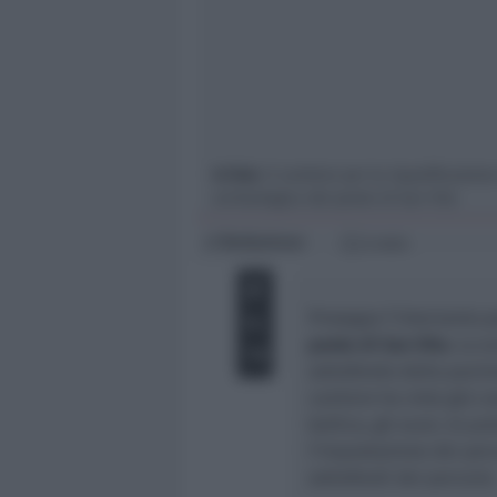
Giovani
Università
In foto
: il cantiere per la riqualificazion
archeologica del ponte di San Vito
Redazione
di
2 min
Prosegue l’intervento p
ponte di San Vito.
La sc
sottofondo della pavime
cantiere ha visto già c
bellica, gli scavi, le p
l’impostazione dei perc
sottofondi dei percorsi