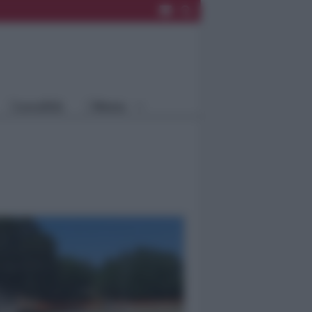
Rimini
Blog
Riccione
Speciali
Santarcangelo
Fiera
Bellaria Igea
Agrinet
M.
Cattolica
Misano
Località
Menu
Coriano
Rimini
Blog
Riccione
Speciali
Santarcangelo
Fiera
Bellaria Igea M.
Agrinet
Cattolica
Misano
Coriano