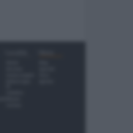
Località
Menu
Rimini
Blog
Riccione
Speciali
Santarcangelo
Fiera
Bellaria Igea
Agrinet
M.
Cattolica
nti
Misano
Coriano