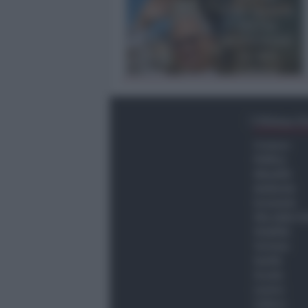
Ultima O
Cronaca
Politica
Attualità
Ambiente
Economia
Vita della C
Viabilità
Turismo
Sanità
Scuola
Lavoro
Cultura