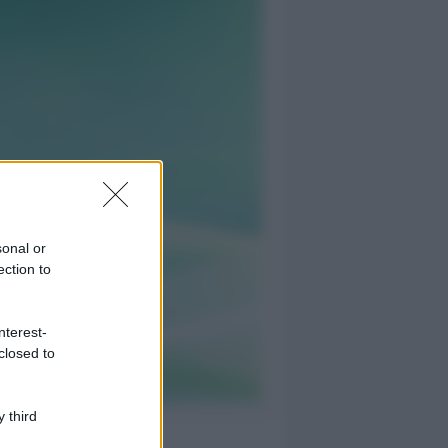
sonal or
ection to
nterest-
closed to
 third