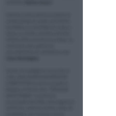
di Rimini
Andrea Gnassi
.
Insieme a loro saranno presenti la
campionessa di nuoto, primatista
mondiale e il nazionale di nuoto a
dorso. Il ciclista vincitore del Giro
d’Italia 2016 arriverà poco dopo. La
cerimonia sarà aperta da
una esibizione di calisthenics del
Team Burningate
.
Eventi nei padiglioni ma anche in
città: dalla BOATHLON MONSTER
COMPETITION al parco acquatico
Boabay di Rimini alla “TREKKING
NIGHT RIMINI” in partenza
da piazzale Kennedy. Sul lungomare
di Rimini, a Marina Centro, dalle 18
streetfood con l’evento a tema