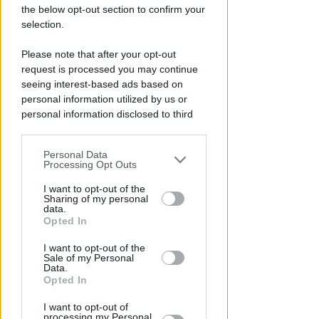
the below opt-out section to confirm your
selection.
VITTIMA UN ANZIANO RIMINESE
Borseggi sul Metromare, ladri
Please note that after your opt-out
arrestati grazie all'occhio
request is processed you may continue
esperto di un agente
seeing interest-based ads based on
personal information utilized by us or
Lamberto Abbati
di
personal information disclosed to third
parties prior to your opt-out.
Personal Data
You may separately opt-out of the further
Processing Opt Outs
disclosure of your personal information
by third parties on the IAB’s list of
I want to opt-out of the
Sharing of my personal
downstream participants.
data.
Opted In
This information may also be disclosed
I want to opt-out of the
by us to third parties on the IAB’s List of
Sale of my Personal
Downstream Participants that may
Data.
OSSERVATORIO CGIL INCA
further disclose it to other third parties.
Opted In
Allarme infortuni sul lavoro a
Rimini: +13% nel primo semestre
I want to opt-out of
processing my Personal