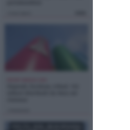
portabandiera
FOTO
Icaro Sport
di
REPORT ANNUALE 2025
Stipendi, forniture, tributi. 145
milioni distribuiti da Hera nel
riminese
Redazione
di