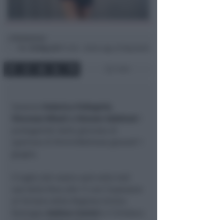
Redazione
di
Mar
30 Mag 2017
14:38 ~ ultimo agg. 20 Mag 06:00
1 min
Saranno
Federica Pellegrini,
Vincenzo Nibali e Simone Sabbioni
i
protagonisti della giornata di
apertura di RiminiWellness giovedì 1
giugno
.
Il taglio del nastro sarà nella hall
sud della fiera alle 11 con l’assessore
al Turismo della Regione Emilia-
Romagna
Andrea Corsini
e il Sindaco