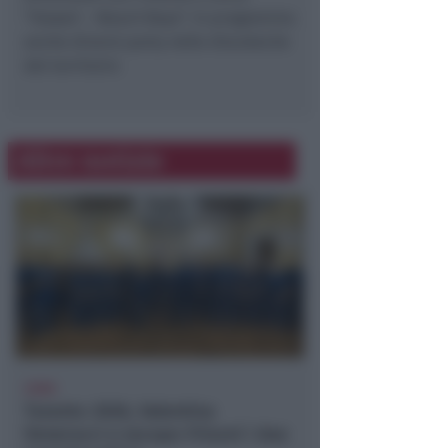
“Hawaii – Beach Boys”. In programma
anche diversi party nelle discoteche
del territorio
Altre notizie
CONS
Taranto 2026, Valentina
Venerucci e Jacopo Frisoni i due