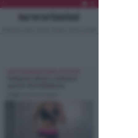
Ultima Ora
Sport
Sociale
Europa
Eventi
Località
EVENTI NEWSRIMINI RIMINI ALTRI SPORT
Pellegrini, Nibali e Sabbioni
aprono RiminiWellness
In foto
: Federica Pellegrini