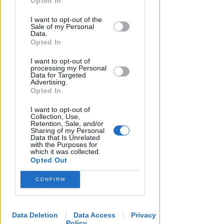
Opted In
This information may also be disclosed
I want to opt-out of the
by us to third parties on the IAB’s List of
Sale of my Personal
Downstream Participants that may
Data.
further disclose it to other third parties.
Opted In
I want to opt-out of
CRER FIGC LND
processing my Personal
Ecco i gironi di Eccellenza:
Data for Targeted
Advertising.
Rimini nel B, l'Ars Et Labor è nel
Opted In
girone A
I want to opt-out of
Collection, Use,
Icaro Sport
di
Retention, Sale, and/or
Sharing of my Personal
Data that Is Unrelated
with the Purposes for
which it was collected.
Opted Out
CONFIRM
Data Deletion
Data Access
Privacy
Policy