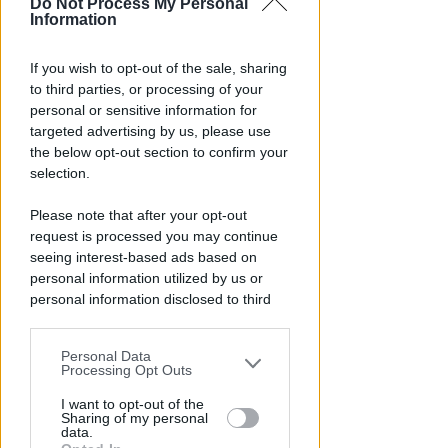
tutti i progetti
Do Not Process My Personal
Information
Redazione
di
If you wish to opt-out of the sale, sharing
to third parties, or processing of your
personal or sensitive information for
targeted advertising by us, please use
the below opt-out section to confirm your
selection.
Please note that after your opt-out
request is processed you may continue
seeing interest-based ads based on
PIAZZA TRE MARTIRI
personal information utilized by us or
Aspettando papa Leone, una
personal information disclosed to third
ligaza in piazza Tre Martiri
parties prior to your opt-out.
Redazione
di
Personal Data
You may separately opt-out of the further
Processing Opt Outs
disclosure of your personal information
by third parties on the IAB’s list of
I want to opt-out of the
Sharing of my personal
downstream participants.
data.