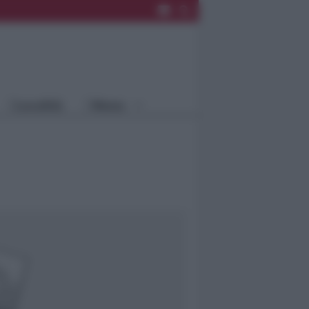
Rimini
Blog
Riccione
Speciali
Santarcangelo
Fiera
Bellaria Igea
Agrinet
M.
Cattolica
Misano
Località
Menu
Coriano
Rimini
Blog
Riccione
Speciali
Santarcangelo
Fiera
Bellaria Igea M.
Agrinet
Cattolica
Misano
Coriano