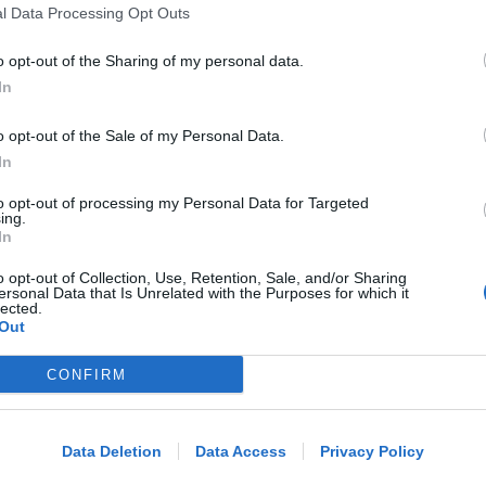
Vela dello Yacht Club Rimini
l Data Processing Opt Outs
o opt-out of the Sharing of my personal data.
In
Icaro Sport
FOTO
di
o opt-out of the Sale of my Personal Data.
BOLOGNESE E NON SOLO
In
Controlli nelle colonie abbandonate:
due denunce per invasione arbitraria
to opt-out of processing my Personal Data for Targeted
ing.
In
o opt-out of Collection, Use, Retention, Sale, and/or Sharing
Redazione
di
ersonal Data that Is Unrelated with the Purposes for which it
lected.
Out
NO A PISCINE E TERRAZZE
Piano Arenile. Renzi (FdI): maldestro
CONFIRM
Me
tentativo di urbanizzare la spiaggia
LEGGI
Data Deletion
Data Access
Privacy Policy
Redazione
di