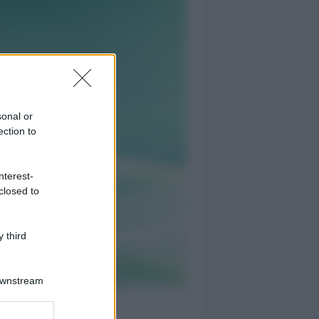
sonal or
ection to
nterest-
closed to
 third
Downstream