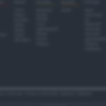
ra
Sport
Sociale
Eventi
Europa
Calcio
Redazione
Eventi
Home
Basket
Perché
Fake & Fact
Sociale
Baseball
TG
Focus
Newsroom
Volley
Appuntamenti
GR Europa
Motori
Dossier
Interviste
hiesa
Tennis
Servizi
Approfondime
Altri Sport
Podcast
Progetto
Redazione
tari
Codice etico
Privacy e Cookie Policy
Redazione
Pubblicità
i sono riservati. Newsrimini.it è una testata registrata Reg. presso il tribuna