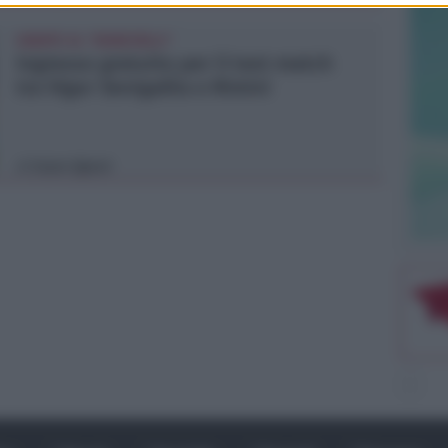
SABATO AL "BIANCHELLI"
Ingresso gratuito per il test match
tra Vigor Senigallia e Rimini
Icaro Sport
di