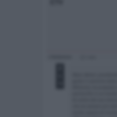
ETV
Giovani
Università
Redazione
di
1 min
Mons. Betori, prendend
guida il cammino della
Millennio, ha proposto 
parrocchie in un mond
Al centro del suo inter
che sia sempre più radi
anche capace di riconqu