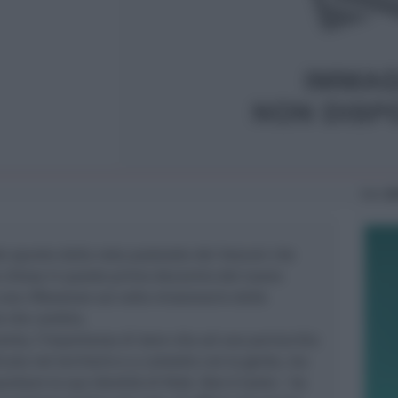
Ven
26
o spunto dalla nota pastorale dei Vescovi che
 chiesa in questo primo decennio del nuovo
una riflessione sul volto missionario delle
o che cambia.
vento, l’importanza di dare vita ad una parrocchia
cata nel territorio e a contatto con la gente, ma
istare la sua identità di fede. Non è tanto – ha