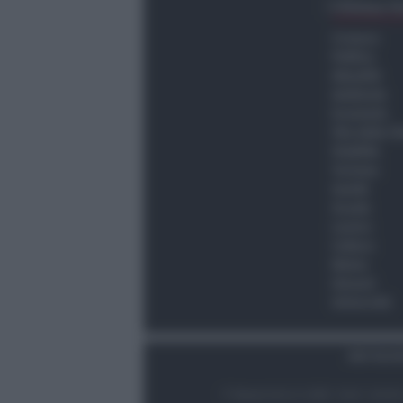
Ultima O
Cronaca
Politica
Attualità
Ambiente
Economia
Vita della C
Viabilità
Turismo
Sanità
Scuola
Lavoro
Cultura
Meteo
Giovani
Università
Dati Socie
© Newsrimini.it 2025. Tutti i diritt