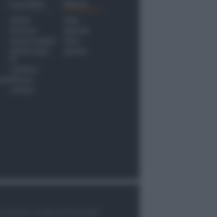
Località
Menu
Rimini
Blog
Riccione
Speciali
Santarcangelo
Fiera
Bellaria Igea
Agrinet
M.
Cattolica
nti
Misano
Coriano
le di Rimini n.7/2003 del 07/05/2003,