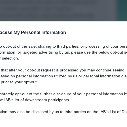
uestione di fare più cose, di offrire più servizi,
credibili; sacerdoti e laici insieme.
ellenza Mons Betori sarà proposta questa sera
 Giorni della Chiesa” su E’-Tv Romagna a partire
ocess My Personal Information
to opt-out of the sale, sharing to third parties, or processing of your per
formation for targeted advertising by us, please use the below opt-out s
 selection.
CALCIO ECCELLENZA
 that after your opt-out request is processed you may continue seeing i
Rimini Calcio: 509 abbonati. Nisi e
ased on personal information utilized by us or personal information dis
Bertani indisponibili per Senigallia
 prior to your opt-out.
rately opt-out of the further disclosure of your personal information by
he IAB’s list of downstream participants.
Icaro Sport
di
tion may also be disclosed by us to third parties on the IAB’s List of 
ISCRIZIONI SINO A FINE AGOSTO
 that may further disclose it to other third parties.
Numeri in forte crescita per la Scuola