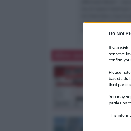
affermato Betori – una q
ma di essere testimoni 
Un’intervista a Sua Ecc
nella nostra rubrica “I
dalle 21,20.
Do Not Pr
If you wish 
Altre notizie
sensitive in
confirm your
Please note
based ads b
third parties
You may sepa
parties on t
This informa
Participants