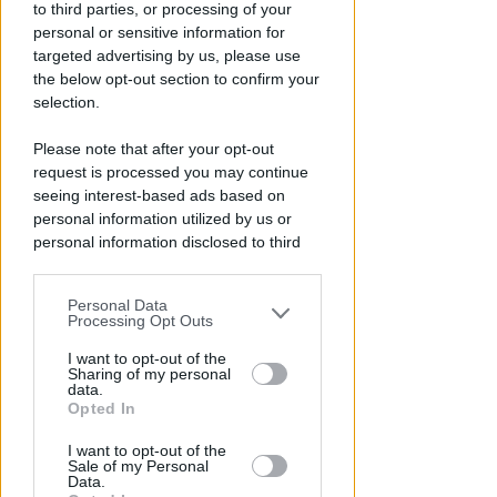
to third parties, or processing of your
piazzale Boscovich
personal or sensitive information for
targeted advertising by us, please use
Redazione
di
the below opt-out section to confirm your
selection.
Please note that after your opt-out
request is processed you may continue
seeing interest-based ads based on
personal information utilized by us or
personal information disclosed to third
parties prior to your opt-out.
Personal Data
You may separately opt-out of the further
GESTIONE DIRETTA DEL COMUNE
Processing Opt Outs
disclosure of your personal information
Riapre il parcheggio del Grand
by third parties on the IAB’s list of
I want to opt-out of the
Hotel di Riccione: 252 posti a
Sharing of my personal
downstream participants.
data.
disposizione
Opted In
This information may also be disclosed
Redazione
di
I want to opt-out of the
by us to third parties on the IAB’s List of
Sale of my Personal
Downstream Participants that may
Data.