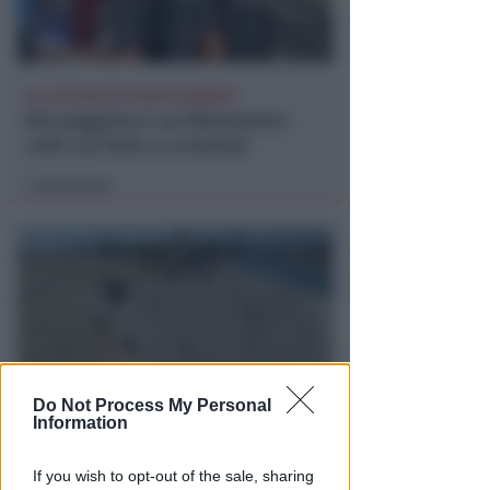
ALL'ALTEZZA DI PIAZZA KENNEDY
Borseggiatori sul Metromare:
colti sul fatto e arrestati
Redazione
di
Do Not Process My Personal
Information
PER LA MESSA DEL PONTEFICE
Papa Leone XIV a Rimini: iniziati
If you wish to opt-out of the sale, sharing
i lavori di allestimento a