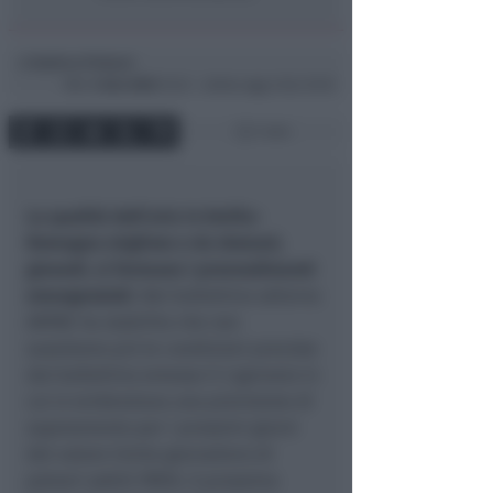
Andrea Polazzi
di
Mer
4 Gen 2023
12:23 ~ ultimo agg. 6 Giu 10:10
1 min
La qualità dell’aria in Emilia-
Romagna migliora e da domani,
giovedì, si fermano i provvedimenti
emergenziali.
Nel bollettino odierno
ARPAE ha stabilito che non
sussistono più le condizioni previste
dal bollettino emesso il 2 gennaio in
cui si evidenziava una previsione di
superamento per i prossimi giorni
del valore limite giornaliero di
polveri sottili PM10. Il prossimo