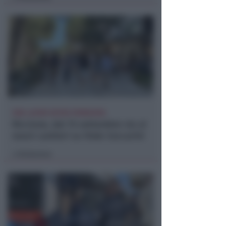
FINE LAVORI ENTRO PRIMAVERA
Riccione, dal 15 settembre via ai
nuovi cantieri su Viale Ceccarini
Redazione
di