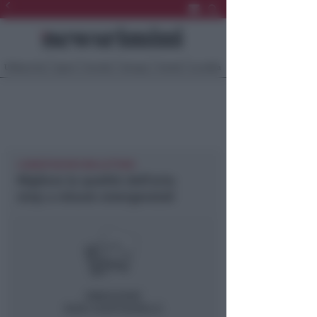
Ultima Ora
Sport
Sociale
Europa
Eventi
Località
LUNEDÌ NUOVO BOLLETTINO
Migliora la qualità dell’aria:
stop a misure emergenziali