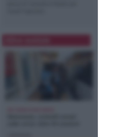
giorno di controllo è fissato per
lunedì 9 gennaio.
Altre notizie
NEL CORSO DI DUE SERATE
Metromare, controlli serrati
sulle corse: oltre 90 sanzioni
Redazione
di