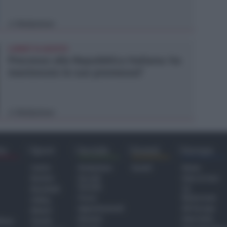
Redazione
di
LUNEDÌ 10 AGOSTO
Processo alla Repubblica Italiana: ha
mantenuto le sue promesse?
Redazione
di
ra
Sport
Sociale
Eventi
Europa
Calcio
Redazione
Eventi
Home
Basket
Perché
Fake & Fact
Sociale
Baseball
TG
Focus
Newsroom
Volley
Appuntamenti
GR Europa
Motori
Dossier
Interviste
hiesa
Tennis