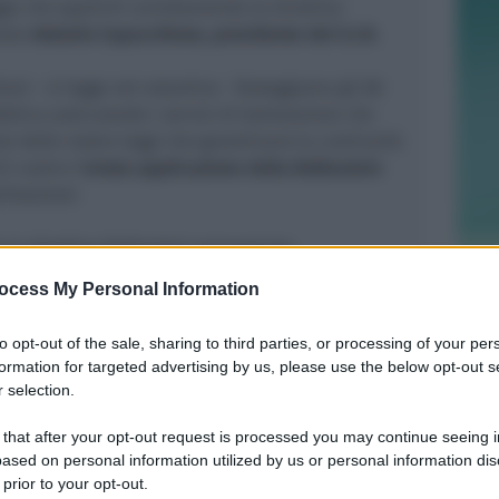
egge che applichi correttamente la direttiva
arato
Antonio Capacchione, presidente del S.I.B.
iani - si legge nel volantino - festeggiamo gli 80
blica assicurando i servizi di balneazione che
i delle nostre leggi che garantivano la continuità
i contro l’
errata applicazione della Bolkestein
litazione’.
che la direttiva Bolkestein presuppone
arsità della risorsa e quindi l'impossibilità del
ocess My Personal Information
sioni ma il Ministero delle Infrastrutture e
che in Italia c'è invece la possibilità di rilasciare
to opt-out of the sale, sharing to third parties, or processing of your per
formation for targeted advertising by us, please use the below opt-out s
 selection.
cessità di "terremotare" un modello di balneazione
e che il mondo ci invidia
– ha aggiunto
 that after your opt-out request is processed you may continue seeing i
ased on personal information utilized by us or personal information dis
solo la prima di una serie di iniziative di
 prior to your opt-out.
amo in programma per spingere il Governo a fare