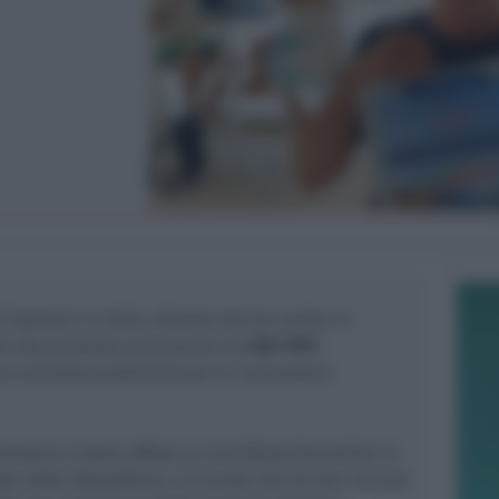
i balneari in Italia, diverse decine anche in
o alla protesta proclamata da
SIB-FIPE
e evidenze pubbliche per le concessioni
alneare è stata affisso un manifesto/locandina in
esta della Repubblica, si ricorda che da ben 16 anni