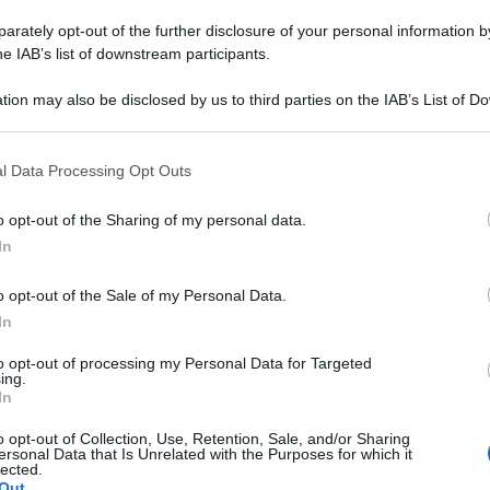
are una legge di tutela di 30.000 aziende
rately opt-out of the further disclosure of your personal information by
one familiare. Si tratta di un settore costituito
he IAB’s list of downstream participants.
stria dai forzieri ricolmi’ come, purtroppo, viene
te descritta, ma di
onesti imprenditori che
tion may also be disclosed by us to third parties on the IAB’s List of 
 lavoro insieme alle aziende, spesso costruite dal
 that may further disclose it to other third parties.
scono il ‘fiore all’occhiello’ dell’offerta turistica
l Data Processing Opt Outs
o opt-out of the Sharing of my personal data.
In
o opt-out of the Sale of my Personal Data.
CALCIO ECCELLENZA
In
Rimini Calcio: 509 abbonati. Nisi e
to opt-out of processing my Personal Data for Targeted
Bertani indisponibili per Senigallia
ing.
Me
In
LEGGI
o opt-out of Collection, Use, Retention, Sale, and/or Sharing
ersonal Data that Is Unrelated with the Purposes for which it
Icaro Sport
di
lected.
Out