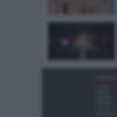
Ultima O
Cronaca
Politica
Attualità
Ambiente
Economia
Vita della C