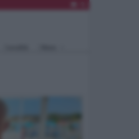
Rimini
Blog
Riccione
Speciali
Santarcangelo
Fiera
Bellaria Igea
Agrinet
M.
Cattolica
Misano
Località
Menu
Coriano
Rimini
Blog
Riccione
Speciali
Santarcangelo
Fiera
Bellaria Igea M.
Agrinet
Cattolica
Misano
Coriano