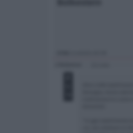
Bolkestein
Giovani
Università
In foto
: la protesta del SIB
Redazione
di
2 min
Oltre 5.000 stabiliment
Romagna, hanno aderit
Confcommercio contro l
demaniali.
“
In ogni stabilimento b
cui, nel celebrare la F