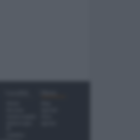
Località
Menu
Rimini
Blog
Riccione
Speciali
Santarcangelo
Fiera
Bellaria Igea
Agrinet
M.
Cattolica