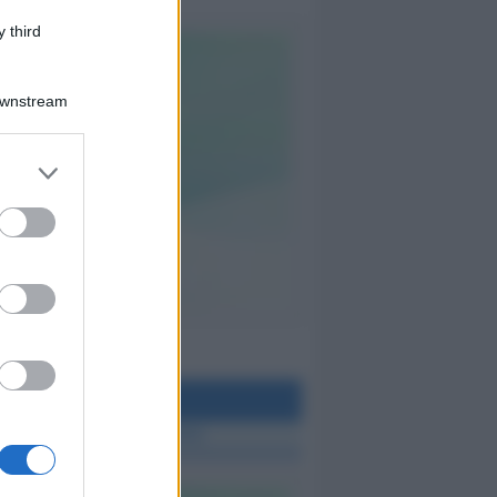
 third
Downstream
teo Rimini
 TUTTE LE NOTIZIE SUL METEO