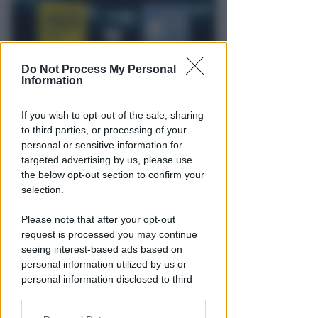
Do Not Process My Personal
BELLARIVA E STELLA
Information
Mercoledì 12 agosto alla Stella
il primo Memorial Arlo
If you wish to opt-out of the sale, sharing
to third parties, or processing of your
Icaro Sport
di
personal or sensitive information for
targeted advertising by us, please use
the below opt-out section to confirm your
selection.
Please note that after your opt-out
request is processed you may continue
seeing interest-based ads based on
personal information utilized by us or
personal information disclosed to third
parties prior to your opt-out.
DOPO I RECENTI EPISODI
Sicurezza a Riccione. Il M5S: