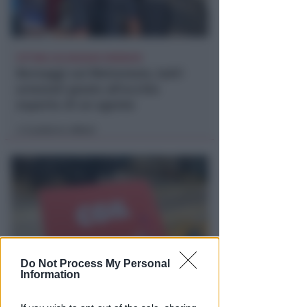
VITTIMA UN ANZIANO RIMINESE
Borseggi sul Metromare, ladri
arrestati grazie all'occhio
esperto di un agente
Lamberto Abbati
di
Do Not Process My Personal
Information
OSSERVATORIO CGIL INCA
Allarme infortuni sul lavoro a