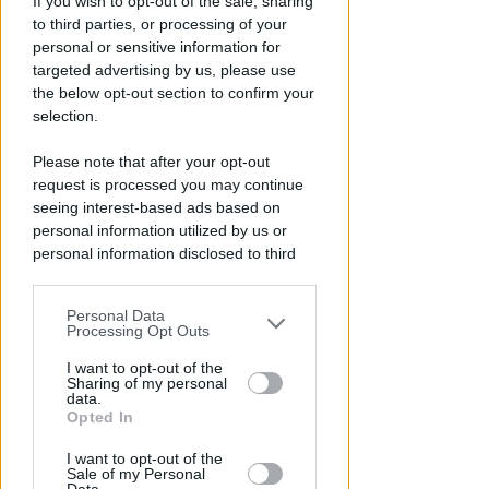
If you wish to opt-out of the sale, sharing
Rimini: +13% nel primo semestre
to third parties, or processing of your
dell'anno
personal or sensitive information for
targeted advertising by us, please use
Redazione
di
the below opt-out section to confirm your
selection.
Please note that after your opt-out
request is processed you may continue
seeing interest-based ads based on
personal information utilized by us or
personal information disclosed to third
parties prior to your opt-out.
Personal Data
You may separately opt-out of the further
Processing Opt Outs
APPROVATO DAL CDA
disclosure of your personal information
Dati in crescita nella semestrale
by third parties on the IAB’s list of
I want to opt-out of the
di IEG, stime al rialzo per
Sharing of my personal
downstream participants.
data.
l'esercizio 2026
Opted In
This information may also be disclosed
Redazione
di
I want to opt-out of the
by us to third parties on the IAB’s List of
Sale of my Personal
Downstream Participants that may