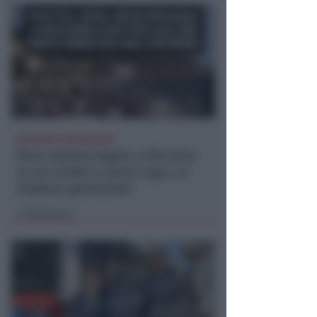
RICHIESTA SPIEGAZIONI
Post razzista legato a Riccione
su un canale a nome Lega. La
sindaca: gravissimo
Redazione
di