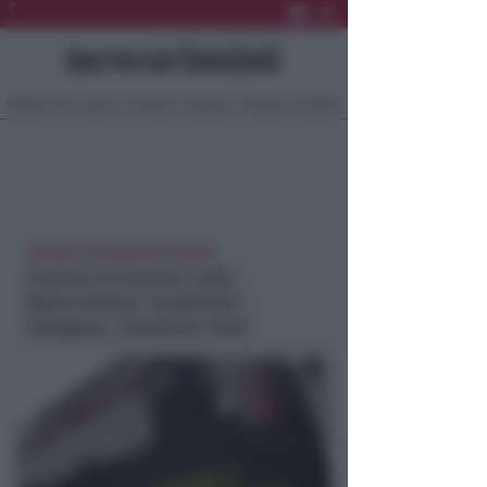
Ultima Ora
Sport
Sociale
Europa
Eventi
Località
CRONACA NEWSRIMINI RIMINI
Camion in fiamme sulla
Marecchiese. Carabinieri
indagano. Sospetto dolo