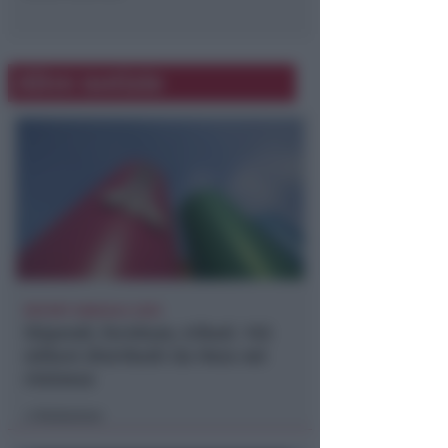
Altre notizie
REPORT ANNUALE 2025
Stipendi, forniture, tributi. 145
milioni distribuiti da Hera nel
riminese
Redazione
di