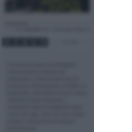
Redazione
di
Ven
11 Ott 2013
17:49 ~ ultimo agg. 16 Mag 21:11
1 min
Il veicolo era stato parcheggiato
sulla banchina stradale del
sottopasso. L’intenso fumo non ha
provocato rallentamenti al traffico in
autostrada, sulla Marecchiese è stato
istituito il senso alternato. I
carabinieri stanno indagando sulle
cause del rogo, visto che non è stato
trovato il dispositivo di innesco
delle fiamme.