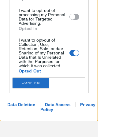
I want to opt-out of
processing my Personal
Data for Targeted
Advertising.
Opted In
I want to opt-out of
Collection, Use,
Retention, Sale, and/or
Sharing of my Personal
LA DECISIONE DEL GIP
Data that Is Unrelated
with the Purposes for
Abusi ripetuti sulla figlia 13enne
which it was collected.
della convivente. 44enne andrà
Opted Out
a processo
CONFIRM
Redazione
di
Data Deletion
Data Access
Privacy
Policy