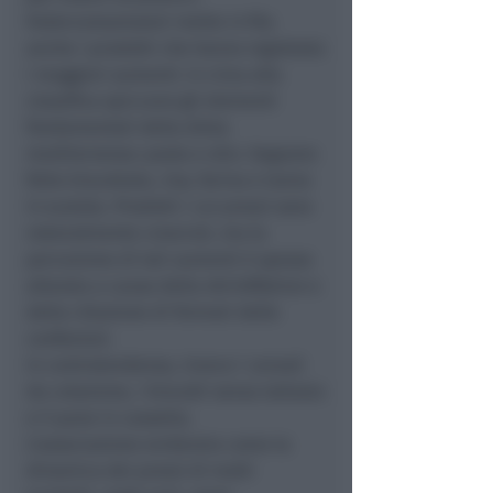
Federconsumatori mette in fila
anche i prodotti che hanno registrato
i maggiori aumenti: in cima alla
classifica spiccano gli elementi
fondamentali della dieta
mediterranea: pasta e olio. Seguono
fette biscottate, riso, farina e tonno
in scatola. Prodotti i cui prezzi sono
notevolmente cresciuti, ma la
percezione di tali aumenti è spesso
alterata a causa della shrinkflation e
della riduzione di formati delle
confezioni.
In controtendenza, invece i cereali
da colazione, i biscotti senza lattosio
e il pane in cassetta.
L’associazione evidenzia come la
dinamica dei prezzi di molti