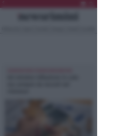
Ultima Ora
Sport
Sociale
Europa
Eventi
Località
OSSERVATORIO FEDERCONSUMATORI
Ad ottobre inflazione in calo
ma sempre da record nel
riminese