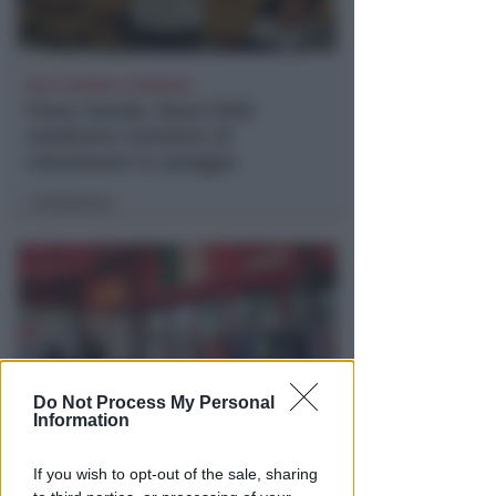
NO A PISCINE E TERRAZZE
Piano Arenile. Renzi (FdI):
maldestro tentativo di
urbanizzare la spiaggia
Redazione
di
Do Not Process My Personal
Information
EPISODI FUORI E NON DI CLIENTI
If you wish to opt-out of the sale, sharing
Chiusura Red Devil. Legali del