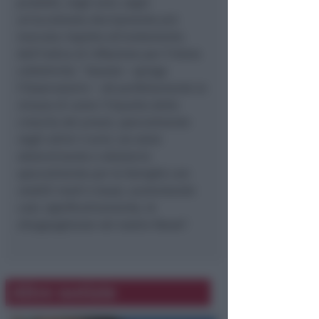
prodotti, negli anni, segni
un’accelerata decisamente più
marcata rispetto all’andamento
dell’indice di inflazione per l’intera
collettività. “
Questo
– spiega
l’Osservatorio –
dà perfettamente la
misura di come l’impatto della
crescita dei prezzi, specialmente
negli ultimi 3 anni, sia stato
determinante e deleterio
specialmente per le famiglie con
redditi medi e bassi, aumentando
così, significativamente, le
disuguaglianze nel nostro Paese
“.
Altre notizie