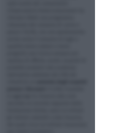
sulle scelte dei consumatori.
L’Osservatorio Federconsumatori ha
rilevato infatti una progressiva
riduzione del consumo di carne e
pesce (-16,9%, con uno spostamento
anche verso il consumo di tagli e
qualità meno costosi e meno
pregiati); una ricerca sempre più
assidua di offerte, sconti, acquisti di
prodotti prossimi alla scadenza
(abitudine adottata dal 49% dei
cittadini); un
aumento degli acquisti
presso i discount
(+11,9%). A questo
si aggiunge la rinuncia alle cure:
secondo un recente rapporto dalla
Fondazione Gimbe, sono 4,5 milioni
gli italiani costretti a tale rinuncia,
dei quali circa 2,5 milioni rinunciano
per motivi economici.