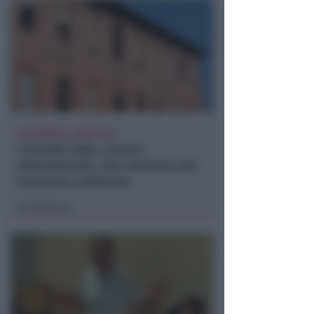
BOLOGNESE E NON SOLO
Controlli nelle colonie
abbandonate: due denunce per
invasione arbitraria
Redazione
di