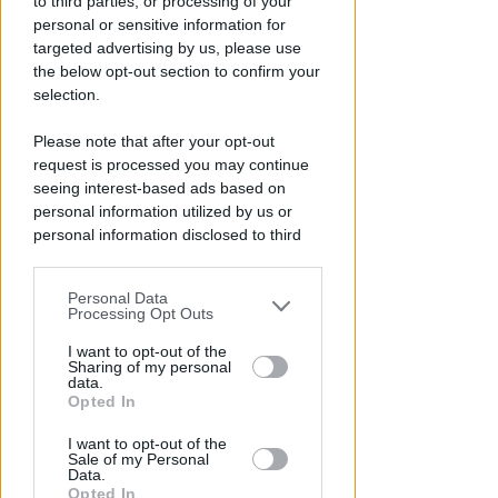
to third parties, or processing of your
locale: faro di legalità in zona
personal or sensitive information for
da "Suburra"
targeted advertising by us, please use
the below opt-out section to confirm your
Redazione
di
selection.
Please note that after your opt-out
request is processed you may continue
seeing interest-based ads based on
personal information utilized by us or
personal information disclosed to third
parties prior to your opt-out.
Personal Data
You may separately opt-out of the further
Processing Opt Outs
disclosure of your personal information
ECAD, IL 23 OTTOBRE
by third parties on the IAB’s list of
I want to opt-out of the
A Coriano l'incontro
Sharing of my personal
downstream participants.
internazionale "contro le
data.
Opted In
droghe". Spinelli: orgogliosa
This information may also be disclosed
I want to opt-out of the
by us to third parties on the IAB’s List of
Redazione
di
Sale of my Personal
Downstream Participants that may
Data.
further disclose it to other third parties.
Opted In