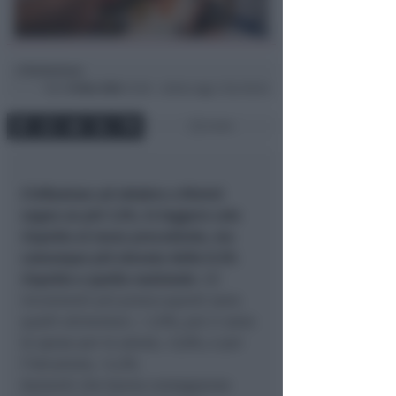
Redazione
di
Ven
15 Nov 2024
12:38 ~ ultimo agg. 2 Giu 00:42
2 min
L’inflazione ad ottobre a Rimini
segna un più 1,3%, in leggero calo
rispetto al mese precedente, ma
comunque più elevata dello 0.3%
rispetto a quella nazionale
. Gli
incrementi più preoccupanti sono
quelli alimentari, + 2,9%, poi ci sono
le spese per la salute, +2,8%, e per
l’istruzione, +4,3%.
Aumenti che hanno conseguenze