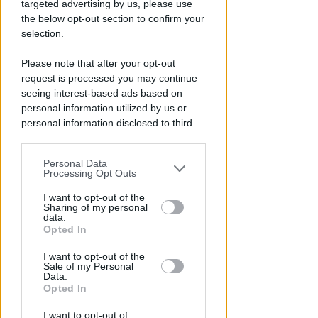
targeted advertising by us, please use
the below opt-out section to confirm your
selection.
Please note that after your opt-out
request is processed you may continue
Calcio: risultati e
seeing interest-based ads based on
personal information utilized by us or
classifica
personal information disclosed to third
parties prior to your opt-out.
Serie A
Personal Data
Serie B
You may separately opt-out of the further
Processing Opt Outs
disclosure of your personal information
Serie C girone B
by third parties on the IAB’s list of
I want to opt-out of the
Sharing of my personal
Serie D girone D
downstream participants.
data.
Opted In
Serie D girone F
This information may also be disclosed
I want to opt-out of the
by us to third parties on the IAB’s List of
Eccellenza girone B
Sale of my Personal
Downstream Participants that may
Data.
Promozione girone D
further disclose it to other third parties.
Opted In
Prima categoria girone G
I want to opt-out of