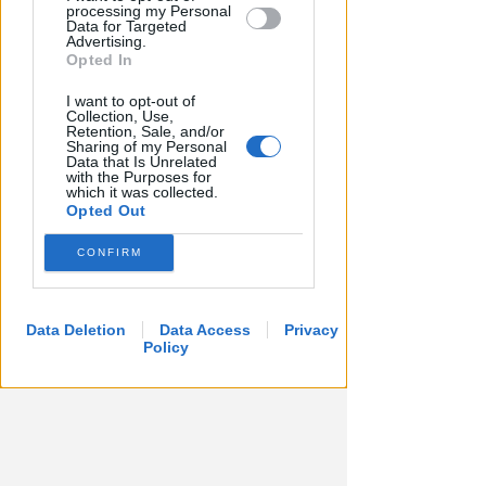
processing my Personal
Prima categoria girone H
Data for Targeted
Advertising.
Seconda categoria girone O
Opted In
Seconda categoria girone P
I want to opt-out of
Collection, Use,
Terza categoria Rimini girone A
Retention, Sale, and/or
Sharing of my Personal
Terza categoria Rimini girone B
Data that Is Unrelated
with the Purposes for
which it was collected.
Opted Out
CONFIRM
Data Deletion
Data Access
Privacy
Policy