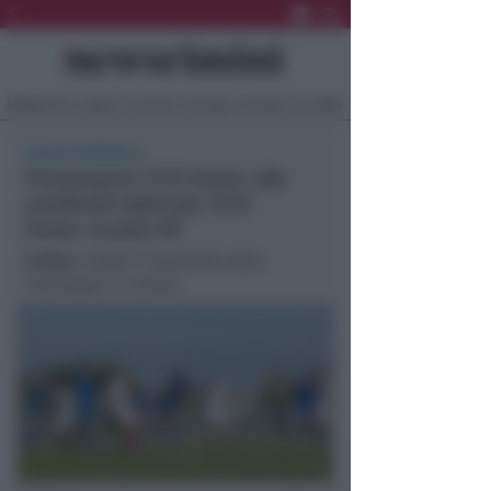
Ultima Ora
Sport
Sociale
Europa
Eventi
Località
CALCIO FEMMINILE
Promosport: l'U17 Femm. alle
semifinali regionali, l'U15
Femm. ai play off
In foto
: L'Under 17 femminile della
Promosport in campo