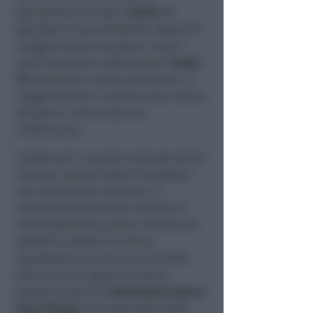
giocheranno in casa: l'
Under 17
giocherà la sua semifinale
sabato 23
maggio
(campo da gioco e orario
sono ancora da confermare), l'
Under
15
scenderà in campo
domenica 17
maggio
(anche in questo caso campo
da gioco e orario sono da
confermare).
Confermati in questo modo gli ottimi
risultati centrati dalla Promosport
nel campionato invernale. Il
movimento femminile riminese a
livello giovanile quindi continua ad
ottenere risultati di rilievo,
nonostante l'uscita di scena della
Rimini Calcio, grazie al lavoro
portato avanti da
Sebastiano Franco
,
Ilaria Giorgi
ed il resto dello staff