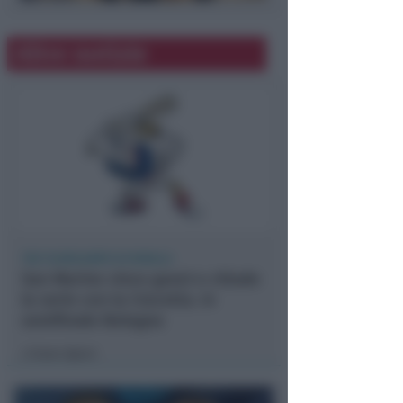
Altre notizie
TRE FUORICAMPO DI RIFAELA
San Marino vince gara3 e chiude
la serie con la Crocetta. In
semifinale Bologna
Icaro Sport
di