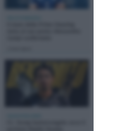
VOLLEY B MASCHILE
Il muro della Prime Cleaning
resta al suo posto: Alessandro
Campi confermato
Icaro Sport
di
CALCIO ECCELLENZA
F.C. Young Santarcangelo: ecco il
portiere Klejdis Paratja