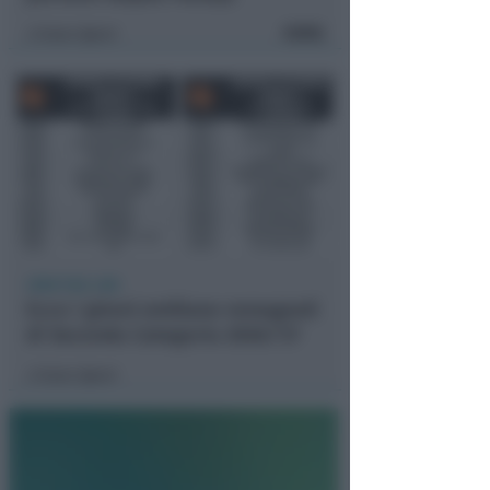
FOTO
Icaro Sport
di
CRER FIGC LND
Ecco i gironi emiliano-romagnoli
di Seconda Categoria 2026/'27
Icaro Sport
di