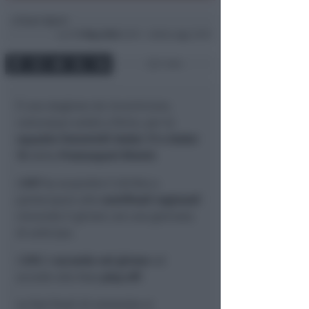
Icaro Sport
di
Lun
11 Mag 2026
23:01 ~ ultimo agg. 23:19
1 min
È una stagione da incorniciare,
comunque andrà a finire, per le
squadre femminili Under 17 e Under
15
della
Promosport Rimini
.
L'
U17
ha acquisito il diritto a
partecipare alle
semifinali regionali
vincendo il girone con una giornata
di anticipo.
L'
U15
è
seconda nel girone
ed
accede alla fase
play off
.
Le fasi finali di entrambe si