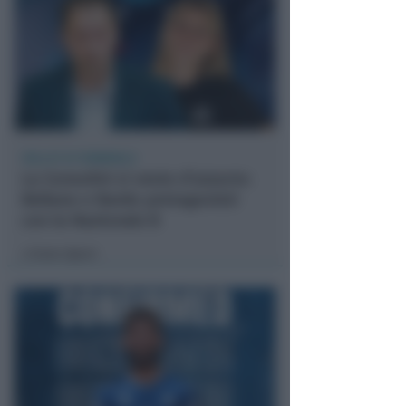
VOLLEY A1 FEMMINILE
La Consolini si veste d’azzurro:
Bellano e Nardo protagonisti
con la Nazionale B
Icaro Sport
di