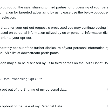
gli incontri della fase a gironi
to opt-out of the sale, sharing to third parties, or processing of your per
formation for targeted advertising by us, please use the below opt-out s
 selection.
Icaro Sport
di
 that after your opt-out request is processed you may continue seeing i
CALCIO PRIMA CATEGORIA
ased on personal information utilized by us or personal information dis
Raduno e primo allenamento per il
 prior to your opt-out.
Bellariva 2026/'27 di mister Linguerri
rately opt-out of the further disclosure of your personal information by
he IAB’s list of downstream participants.
Icaro Sport
FOTO
di
tion may also be disclosed by us to third parties on the IAB’s List of 
 that may further disclose it to other third parties.
Me
LEGGI
l Data Processing Opt Outs
o opt-out of the Sharing of my personal data.
In
o opt-out of the Sale of my Personal Data.