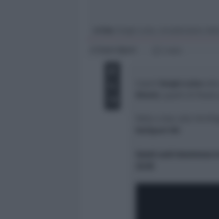
Giovani
Università
In foto
: Sergio Luise, viceallenatore del
Icaro Sport
di
1 min
Coach
Sergio Luise
alla
Rimini
, quarti di final
Palla a due
alla Vitrif
RaiSport HD
.
Gara5 sarà trasmessa in
22:30
.