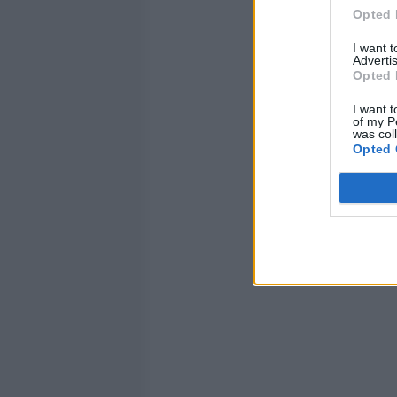
Opted 
I want 
Advertis
Opted 
I want t
of my P
was col
Opted 