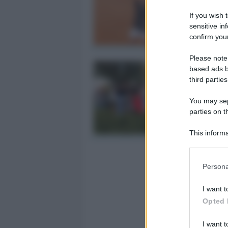
If you wish 
sensitive in
confirm your
Please note
based ads b
third parties
You may sepa
parties on t
This informa
Participants
Persona
I want t
Opted 
I want t