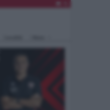
Rimini
Blog
Riccione
Speciali
Santarcangelo
Fiera
Bellaria Igea
Agrinet
M.
Cattolica
Misano
Località
Menu
Coriano
Rimini
Blog
Riccione
Speciali
Santarcangelo
Fiera
Bellaria Igea M.
Agrinet
Cattolica
Misano
Coriano