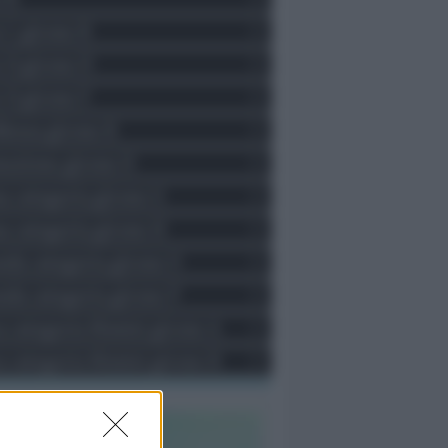
e C girone B
e D girone D
e D girone F
llenza girone B
ozione girone D
a categoria girone G
a categoria girone H
nda categoria girone O
nda categoria girone P
a categoria Rimini girone A
a categoria Rimini girone B