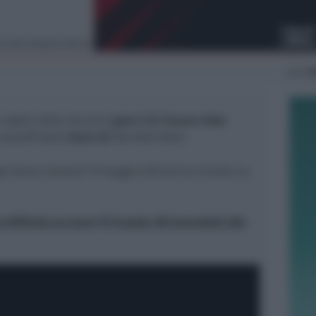
la Dole Basket Rimini
Lun
18
 vigilia della decisiva
gara 5
VL
Pesaro-
Dole
e playoff della
Serie A2
Old Wild West.
rigo Arena martedì 19 maggio (20:45)
con diretta su
 differita su Icaro TV (canale 18) mercoledì alle