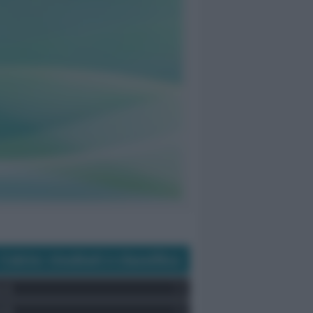
Calcio: risultati e classifica
e A
e B