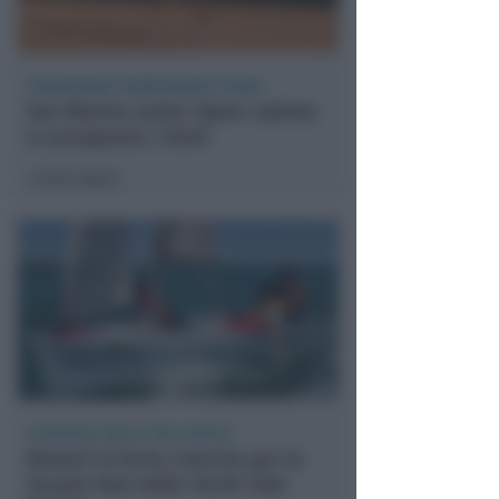
FEDERAZIONE SAMMARINESE TENNIS
San Marino Junior Open: sabato
si assegnano i titoli
Icaro Sport
di
ISCRIZIONI SINO A FINE AGOSTO
Numeri in forte crescita per la
Scuola Vela dello Yacht Club