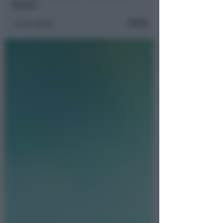
Rimini
FOTO
Icaro Sport
di