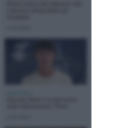
Rimini Calcio: 509 abbonati. Nisi
e Bertani indisponibili per
Senigallia
Icaro Sport
di
BASKET SERIE C
Giacomo Benzi è un giocatore
della Pallacanestro Titano
Icaro Sport
di