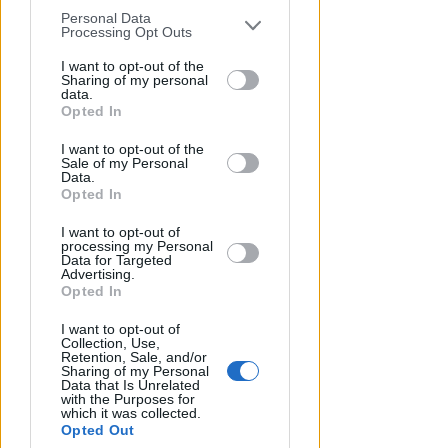
Serie D girone D
Personal Data
You may separately opt-out of the further
Processing Opt Outs
Serie D girone F
disclosure of your personal information
by third parties on the IAB’s list of
I want to opt-out of the
Eccellenza girone B
Sharing of my personal
downstream participants.
data.
Promozione girone D
Opted In
This information may also be disclosed
Prima categoria girone G
I want to opt-out of the
by us to third parties on the IAB’s List of
Sale of my Personal
Prima categoria girone H
Downstream Participants that may
Data.
further disclose it to other third parties.
Opted In
Seconda categoria girone O
I want to opt-out of
Seconda categoria girone P
processing my Personal
Data for Targeted
Terza categoria Rimini girone A
Advertising.
Opted In
Terza categoria Rimini girone B
I want to opt-out of
Collection, Use,
Retention, Sale, and/or
Sharing of my Personal
Data that Is Unrelated
with the Purposes for
which it was collected.
Opted Out