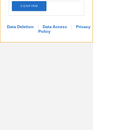
CONFIRM
Data Deletion
Data Access
Privacy
Policy
Meteo Rimini
LEGGI TUTTE LE NOTIZIE SUL METEO