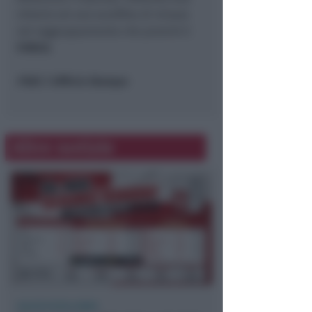
vittorie ed una sconfitta di misura
nel raggruppamento che premiò il
FORCA
.
FSGC | Ufficio Stampa
Altre notizie
CALCIO ECCELLENZA