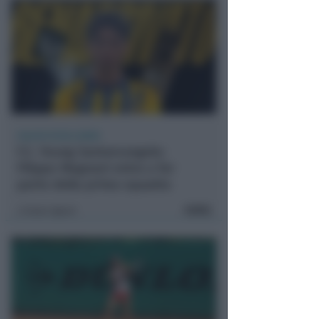
CALCIO ECCELLENZA
F.C. Young Santarcangelo:
Filippo Magnani entra a far
parte della prima squadra
FOTO
Icaro Sport
di