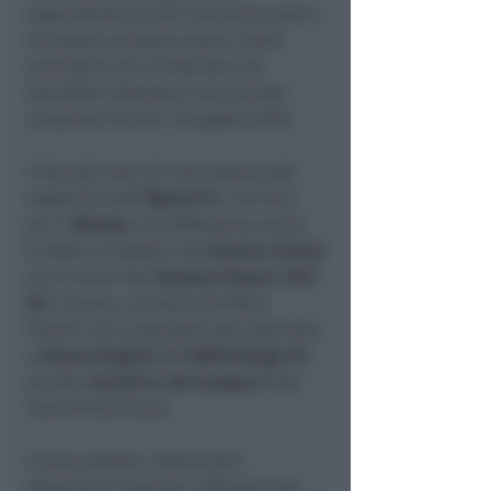
rappresentanza del club bianconero
ha potuto annotare sede e delle
avversarie nel minitorneo che
dovrebbe disputarsi nel periodo
compreso
tra 25 e 30 agosto 2026.
A fare gli onori di casa saranno gli
ungheresi dell’
Újpest FC
. Con loro,
per il
Murata
, si profileranno anche
le sfide ai kosovari del
Drenica Futsal
ed ai turchi del
Sakarya Karasu 1933
SK
. In palio, un posto nel Main
Round: chi la spunterà sarà abbinato
a
Kauno Žalgiris, FC Differdange 03
ed alla
vincitrice del Gruppo F
del
Turno Preliminare.
L’anno passato i Bianconeri
sfiorarono l’impresa, infilando due