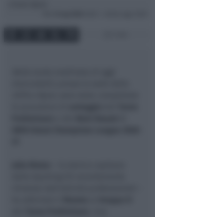
Icaro Sport
di
Mer
8 Lug 2026
16:02 ~ ultimo agg. 16:05
1 min
Nella tarda mattinata di oggi
(mercoledì), presso la sede della
UEFA a Nyon
, sono state completate
le procedure di
sorteggio
del
Turno
Preliminare
e del
Main Round
di
UEFA Futsal Champions League 2026-
27
.
João Matos
– lo storico capitano
dello Sporting CP, recentemente
ritiratosi dall’attività professionisti –
ha abbinato il
Murata
al
Gruppo D
del
Turno Preliminare
. Una