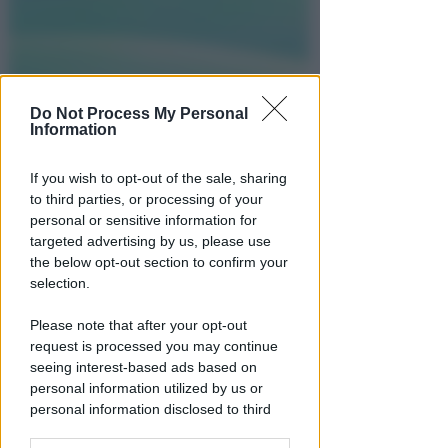
Do Not Process My Personal
Information
If you wish to opt-out of the sale, sharing
to third parties, or processing of your
personal or sensitive information for
targeted advertising by us, please use
the below opt-out section to confirm your
Calcio: risultati e
selection.
classifica
Please note that after your opt-out
request is processed you may continue
Serie A
seeing interest-based ads based on
Serie B
personal information utilized by us or
personal information disclosed to third
Serie C girone B
parties prior to your opt-out.